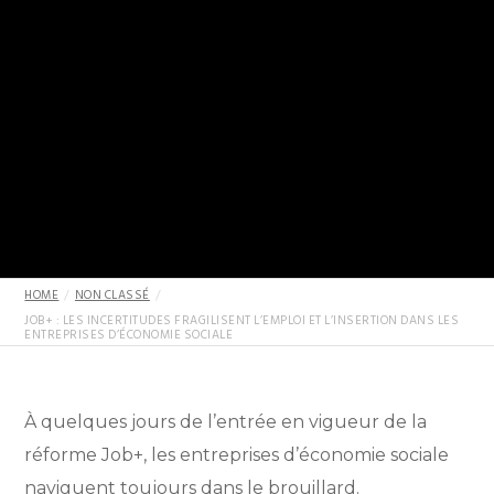
HOME
NON CLASSÉ
JOB+ : LES INCERTITUDES FRAGILISENT L’EMPLOI ET L’INSERTION DANS LES
ENTREPRISES D’ÉCONOMIE SOCIALE
À quelques jours de l’entrée en vigueur de la
réforme Job+, les entreprises d’économie sociale
naviguent toujours dans le brouillard.