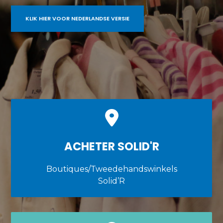
KLIK HIER VOOR NEDERLANDSE VERSIE
ACHETER SOLID'R
Boutiques/Tweedehandswinkels
Solid’R