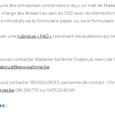
une des entreprises concernées a reçu un mail de Mad
charge des dossiers au sein du DSD avec les éléments né
e introduits via le formulaire papier ou via le formulaire 
uver une
rubrique « FAQ »
reprenant les questions qui r
s pouvez contacter Madame Sandrine Chaboud, merci de 
haboud@spw.wallonie.be
lus à contacter RESSOURCES, personne de contact : Chri
rces.be
081.390.710 ou 0475.50.80.69
s :