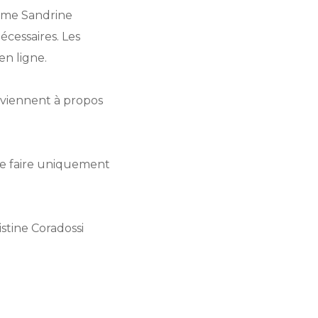
ame Sandrine
cessaires. Les
en ligne.
eviennent à propos
le faire uniquement
stine Coradossi