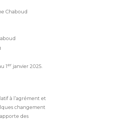
ne Chaboud
Chaboud
n
er
u 1
janvier 2025.
atif à l’agrément et
quelques changement
é apporte des