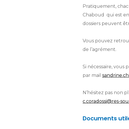
Pratiquement, chac
Chaboud qui est en 
dossiers peuvent êtr
Vous pouvez retro
de l’agrément.
Si nécessaire, vou
par mail
sandrine.c
N’hésitez pas non p
c.coradossi@res-sou
Documents utile