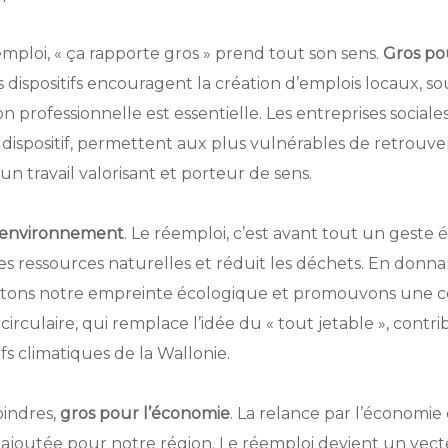
mploi, « ça rapporte gros » prend tout son sens.
Gros po
 dispositifs encouragent la création d’emplois locaux, s
on professionnelle est essentielle. Les entreprises sociale
dispositif, permettent aux plus vulnérables de retrouver
d’un travail valorisant et porteur de sens.
l’environnement
. Le réemploi, c’est avant tout un geste
des ressources naturelles et réduit les déchets. En donn
imitons notre empreinte écologique et promouvons une
irculaire, qui remplace l’idée du « tout jetable », cont
ifs climatiques de la Wallonie.
oindres,
gros pour l’économie
. La relance par l’économie c
 ajoutée pour notre région. Le réemploi devient un vect