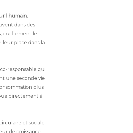
ur l’humain
,
ouvent dans des
s, qui forment le
 leur place dans la
 éco-responsable qui
ant une seconde vie
 consommation plus
ribue directement à
irculaire et sociale
eur de croissance