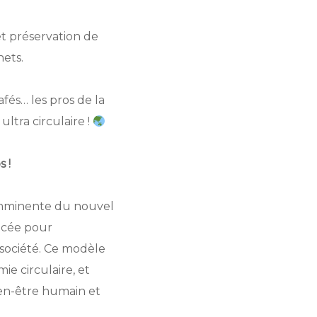
 et préservation de
hets.
afés… les pros de la
ultra circulaire !
 !
 imminente du nouvel
ncée pour
 société. Ce modèle
ie circulaire, et
ien-être humain et