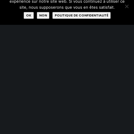
expérience sur notre site web. Si vous continuez à utiliser ce
site, nous supposerons que vous en êtes satisfait.
OK
NON
POLITIQUE DE CONFIDENTIALITÉ
Retrouvez ici nos
boutiques/ateliers/centres de tri.
VOIR LA CARTE
SUIVEZ-NOUS