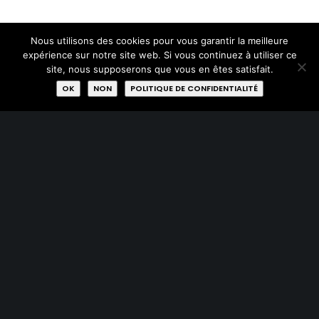
Nous utilisons des cookies pour vous garantir la meilleure
28 Novembre 2019
expérience sur notre site web. Si vous continuez à utiliser ce
Mains Tendues de Michel Corin
site, nous supposerons que vous en êtes satisfait.
OK
NON
POLITIQUE DE CONFIDENTIALITÉ
22 Novembre 2019
Terre asbl
22 Novembre 2019