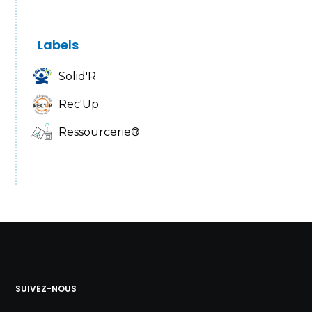
Labels
Solid'R
Rec'Up
Ressourcerie®
SUIVEZ-NOUS