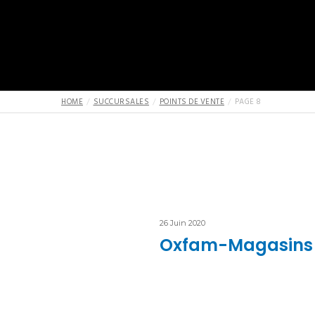
HOME
SUCCURSALES
POINTS DE VENTE
PAGE 8
26 Juin 2020
Oxfam-Magasins