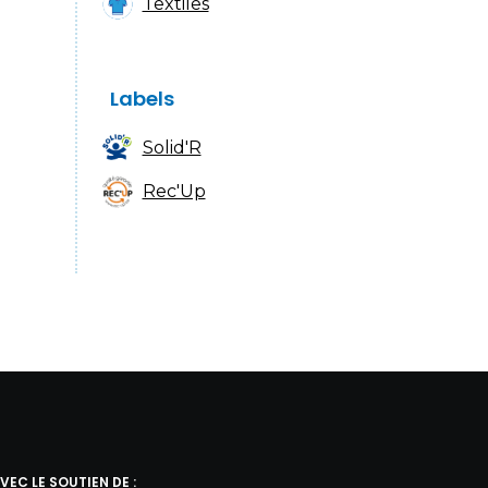
Textiles
Labels
Solid'R
Rec'Up
VEC LE SOUTIEN DE :