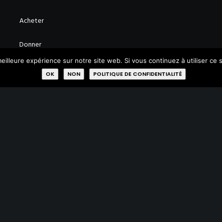
Acheter
Donner
eilleure expérience sur notre site web. Si vous continuez à utiliser ce
Réparer
OK
NON
POLITIQUE DE CONFIDENTIALITÉ
Qui sommes-nous?
Missions
Membres
Labels
Rejoignez-nous