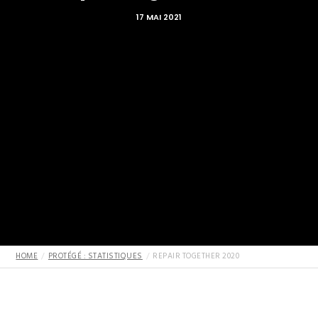
17 MAI 2021
HOME
PROTÉGÉ : STATISTIQUES
REPAIR TOGETHER 2020