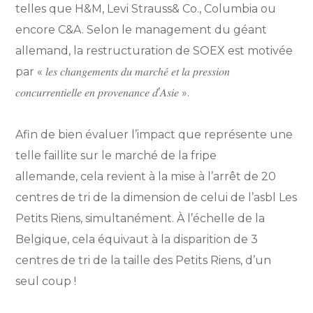
telles que H&M, Levi Strauss& Co., Columbia ou
encore C&A. Selon le management du géant
allemand, la restructuration de SOEX est motivée
par « 𝑙𝑒𝑠 𝑐ℎ𝑎𝑛𝑔𝑒𝑚𝑒𝑛𝑡𝑠 𝑑𝑢 𝑚𝑎𝑟𝑐ℎ𝑒́ 𝑒𝑡 𝑙𝑎 𝑝𝑟𝑒𝑠𝑠𝑖𝑜𝑛
𝑐𝑜𝑛𝑐𝑢𝑟𝑟𝑒𝑛𝑡𝑖𝑒𝑙𝑙𝑒 𝑒𝑛 𝑝𝑟𝑜𝑣𝑒𝑛𝑎𝑛𝑐𝑒 𝑑’𝐴𝑠𝑖𝑒 ».
Afin de bien évaluer l’impact que représente une
telle faillite sur le marché de la fripe
allemande, cela revient à la mise à l’arrêt de 20
centres de tri de la dimension de celui de l’asbl Les
Petits Riens, simultanément. À l’échelle de la
Belgique, cela équivaut à la disparition de 3
centres de tri de la taille des Petits Riens, d’un
seul coup !