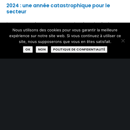
2024 : une année catastrophique pour le
secteur
Le secteur alerte sur cette crise depuis plusieurs
Nous utilisons des cookies pour vous garantir la meilleure
mois. Dès la fin du premier trimestre, les membres
expérience sur notre site web. Si vous continuez à utiliser ce
du réseau RREUSE dénonçaient déjà la situation
site, nous supposerons que vous en êtes satisfait.
OK
NON
POLITIQUE DE CONFIDENTIALITÉ
difficile des acteurs de l’économie sociale et
circulaire de textiles européens. Des
préoccupations similaires se font entendre au
niveau national : aux Pays-Bas, en France, en
Allemagne, en Autriche.
Franck Kerckhof
, Porte-Parole de RESSOURCES –
0475/29.85.36 – f.kerckhof@res-sources.be