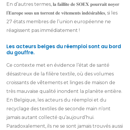
En d’autres termes, 𝐥𝐚 𝐟𝐚𝐢𝐥𝐥𝐢𝐭𝐞 𝐝𝐞 𝐒𝐎𝐄𝐗 𝐩𝐨𝐮𝐫𝐫𝐚𝐢𝐭 𝐧𝐨𝐲𝐞𝐫
𝐥’𝐄𝐮𝐫𝐨𝐩𝐞 𝐬𝐨𝐮𝐬 𝐮𝐧 𝐭𝐨𝐫𝐫𝐞𝐧𝐭 𝐝𝐞 𝐯𝐞̂𝐭𝐞𝐦𝐞𝐧𝐭𝐬 𝐢𝐧𝐝𝐞́𝐬𝐢𝐫𝐚𝐛𝐥𝐞𝐬, si les
27 états membres de l’union européenne ne
réagissent pas immédiatement !
Les acteurs belges du réemploi sont au bord
du gouffre.
Ce contexte met en évidence l’état de santé
désastreux de la filière textile, où des volumes
croissants de vêtements et linges de maison de
très mauvaise qualité inondent la planète entière.
En Belgique, les acteurs du réemploi et du
recyclage des textiles de seconde main n’ont
jamais autant collecté qu’aujourd’hui.
Paradoxalement, ils ne se sont jamais trouvés aussi