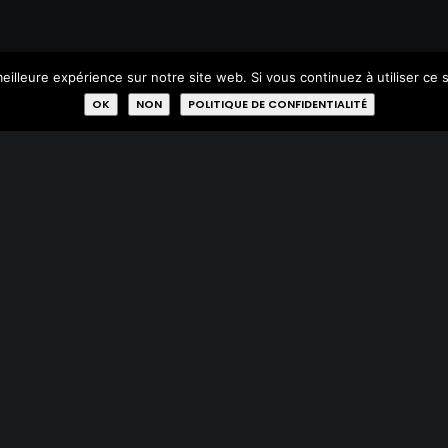
PLAN DU SITE
A
eilleure expérience sur notre site web. Si vous continuez à utiliser ce
OK
NON
POLITIQUE DE CONFIDENTIALITÉ
Acheter
Donner
Réparer
Qui sommes-nous?
Missions
Membres
Labels