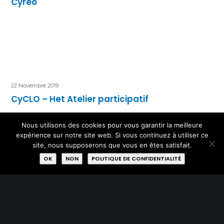
Cyréo
22 Novembre 2019
CyCLO – Het Atelier participatif
Nous utilisons des cookies pour vous garantir la meilleure
expérience sur notre site web. Si vous continuez à utiliser ce
site, nous supposerons que vous en êtes satisfait.
OK
NON
POLITIQUE DE CONFIDENTIALITÉ
22 Novembre 2019
CFP-NSS asbl – Le Hublot