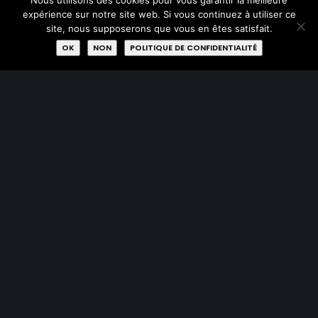
Nous utilisons des cookies pour vous garantir la meilleure
expérience sur notre site web. Si vous continuez à utiliser ce
site, nous supposerons que vous en êtes satisfait.
OK
NON
POLITIQUE DE CONFIDENTIALITÉ
PLAN DU SITE
Acheter
Donner
Réparer
Qui sommes-nous?