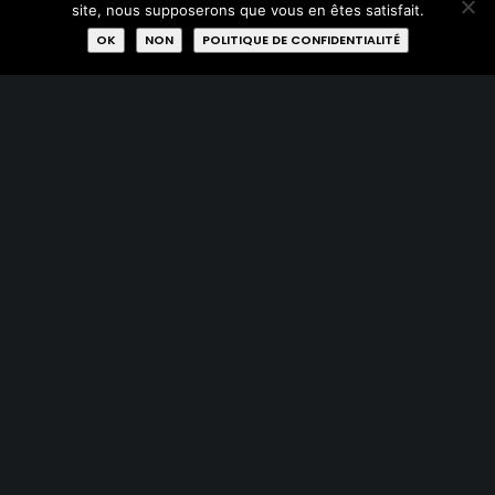
site, nous supposerons que vous en êtes satisfait.
Membres
OK
NON
POLITIQUE DE CONFIDENTIALITÉ
Labels
Rejoignez-nous
AVEC LE SOUTIEN DE :