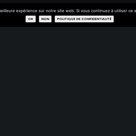
Réparer
eilleure expérience sur notre site web. Si vous continuez à utiliser ce
OK
NON
POLITIQUE DE CONFIDENTIALITÉ
Qui sommes-nous?
Missions
Membres
Labels
Rejoignez-nous
© 2023 Ressources. Design + Code:
Eocene.be
|
Mentions Légales