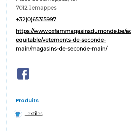
7012 Jemappes.
+32(0)65315997
https://www.oxfammagasinsdumonde.be/ac
equitable/vetements-de-seconde-
main/magasins-de-seconde-main/
Produits
Textiles