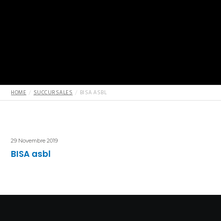
HOME
SUCCURSALES
BISA ASBL
29 Novembre 2019
BISA asbl