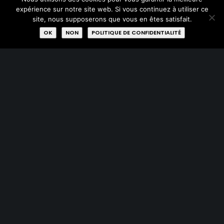
expérience sur notre site web. Si vous continuez à utiliser ce
Donner
site, nous supposerons que vous en êtes satisfait.
OK
NON
POLITIQUE DE CONFIDENTIALITÉ
Réparer
Qui sommes-nous?
Missions
Membres
Labels
Rejoignez-nous
AVEC LE SOUTIEN DE :