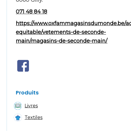
071 48 84 18
https://www.oxfammagasinsdumonde.be/ac
equitable/vetements-de-seconde-
main/magasins-de-seconde-main/
Produits
Livres
Textiles