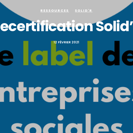
RESSOURCES
SOLID'R
ecertification Solid
12 FÉVRIER 2021