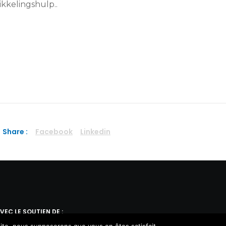
ikkelingshulp..
Share :
Facebook
Linkedin
VEC LE SOUTIEN DE :