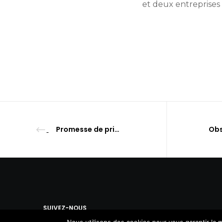
et deux entreprises
Promesse de primes pour les asbl à vocation économique
SUIVEZ-NOUS