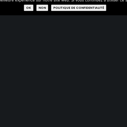
eilleure expérience sur notre site web. Si vous continuez à utiliser ce
Acheter
OK
NON
POLITIQUE DE CONFIDENTIALITÉ
Donner
Réparer
Qui sommes-nous?
Missions
Membres
Labels
Rejoignez-nous