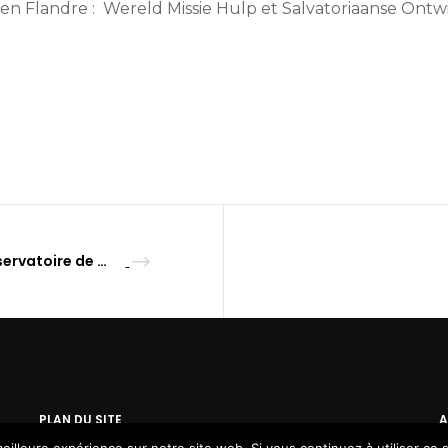
 en Flandre : Wereld Missie Hulp et Salvatoriaanse Ontw
Observatoire de la réutilisation – 2020
PLAN DU SITE
A