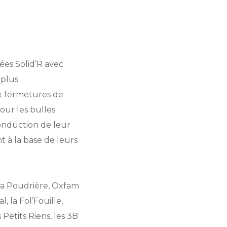
iées Solid’R avec
 plus
ux fermetures de
our les bulles
conduction de leur
t à la base de leurs
 La Poudrière, Oxfam
 la Fol’Fouille,
 Petits Riens, les 3B