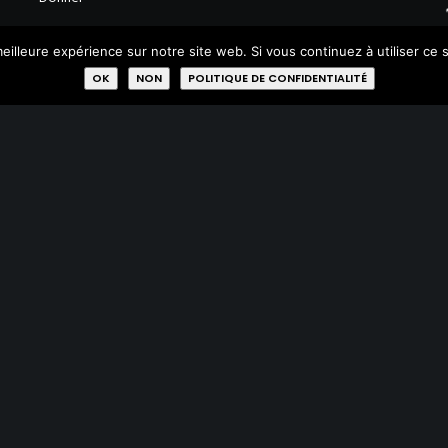
Réparer
eilleure expérience sur notre site web. Si vous continuez à utiliser ce
OK
NON
POLITIQUE DE CONFIDENTIALITÉ
Qui sommes-nous?
Missions
Membres
Labels
Rejoignez-nous
© 2023 Ressources. Design + Code:
Eocene.be
|
Mentions Légales