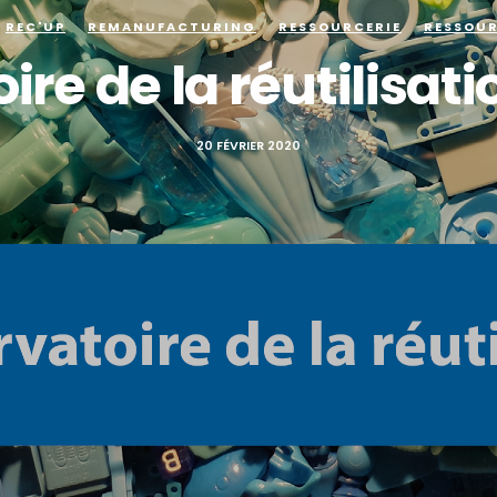
REC'UP
REMANUFACTURING
RESSOURCERIE
RESSOU
ire de la réutilisati
20 FÉVRIER 2020