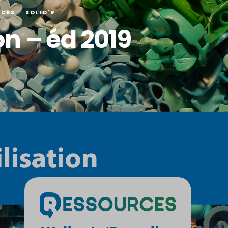
RCES
SOLID'R
on – éd 2019