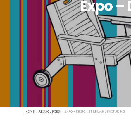
Expo – 
HOME
RESSOURCES
EXPO – DESIGN ET REMANUFACTURING