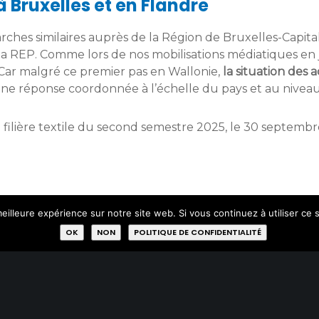
 Bruxelles et en Flandre
rches similaires auprès de la Région de Bruxelles-Capital
la REP. Comme lors de nos mobilisations médiatiques en ju
. Car malgré ce premier pas en Wallonie,
la situation des a
une réponse coordonnée à l’échelle du pays et au nive
GT filière textile du second semestre 2025, le 30 septemb
eilleure expérience sur notre site web. Si vous continuez à utiliser ce
OK
NON
POLITIQUE DE CONFIDENTIALITÉ
PLAN DU SITE
A
Acheter