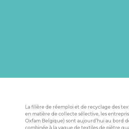
La filière de réemploi et de recyclage des tex
en matière de collecte sélective, les entrep
Oxfam Belgique) sont aujourd’hui au bord de 
combinée à la vague de textiles de piètre qua