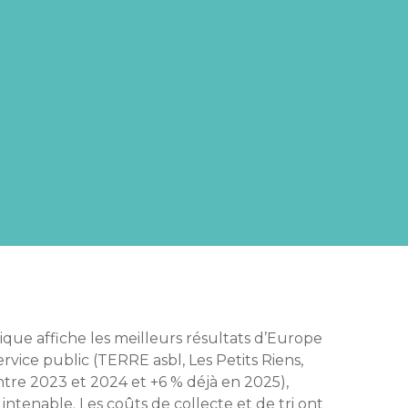
gique affiche les meilleurs résultats d’Europe
vice public (TERRE asbl, Les Petits Riens,
ntre 2023 et 2024 et +6 % déjà en 2025),
intenable. Les coûts de collecte et de tri ont