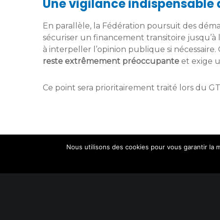
Une vigilance indispensable à
En parallèle, la Fédération poursuit des déma
sécuriser un financement transitoire jusqu’à 
à interpeller l’opinion publique si nécessaire
reste extrêmement préoccupante
et exige 
Ce point sera prioritairement traité lors du 
Nous utilisons des cookies pour vous garantir la m
SUIVEZ-NOUS