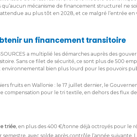
s qu’aucun mécanisme de financement structurel ne soit
ttendue au plus tôt en 2028, et ce malgré l’entrée en v
obtenir un financement transitoire
ESSOURCES a multiplié les démarches auprès des gouvern
itoire. Sans ce filet de sécurité, ce sont plus de 500 emp
et environnemental bien plus lourd pour les pouvoirs pub
iers fruits en Wallonie : le 17 juillet dernier, le Gouve
compensation pour le tri textile, en dehors des flux des
e triée
, en plus des 400 €/tonne déjà octroyés pour le r
semestre, avec solde après contrôle l’année suivante. L