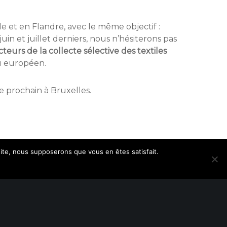
e et en Flandre, avec le même objectif :
in et juillet derniers, nous n’hésiterons pas
cteurs de la collecte sélective des textiles
au européen.
re prochain à Bruxelles.
 site, nous supposerons que vous en êtes satisfait.
VEC LE SOUTIEN DE :