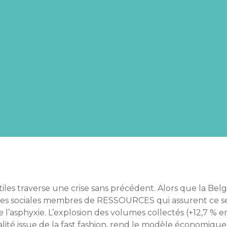
tiles traverse une crise sans précédent. Alors que la Bel
rises sociales membres de RESSOURCES qui assurent ce ser
l’asphyxie. L’explosion des volumes collectés (+12,7 % e
lité issue de la fast fashion, rend le modèle économique 